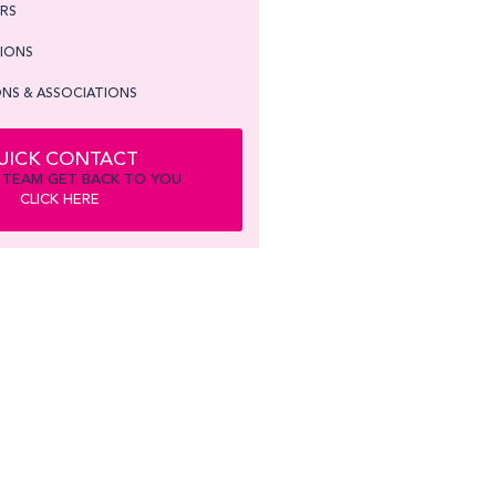
ORS
TIONS
NS & ASSOCIATIONS
UICK CONTACT
 TEAM GET BACK TO YOU
CLICK HERE