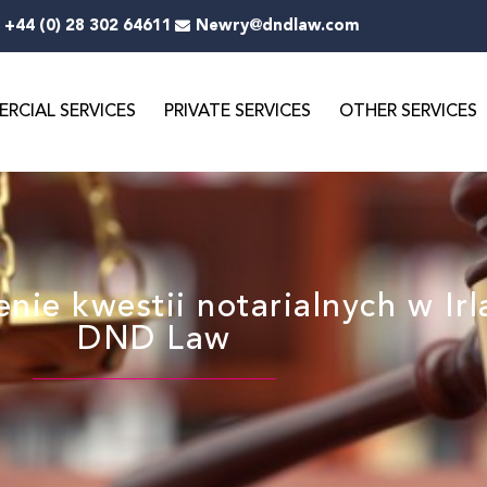
+44 (0) 28 302 64611
Newry@dndlaw.com
RCIAL SERVICES
PRIVATE SERVICES
OTHER SERVICES
nie kwestii notarialnych w Irl
DND Law