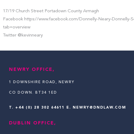
17/19 Church Street Portadown County Armagh
Facebook https://www.facebook.com/Donnelly-Neary-Donnelly-So
tab=overview
Twitter @kevinneary
NEWRY OFFICE,
1 DOWNSHIRE ROAD, NEWRY
CO DOWN. BT34 1ED
T.
+44 (0) 28 302 64611
E. NEWRY@DNDLAW.COM
DUBLIN OFFICE,