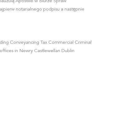
lauzulą Apostille w Biurze Spraw
jpierw notarialnego podpisu a następnie
cluding Conveyancing Tax Commercial Criminal
offices in Newry Castlewellan Dublin