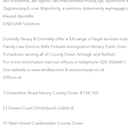
Akt urodzenia, akt zgonu i akt małżeństwa muszą być opatrzone k
Zagranicznych oraz Wspólnoty, a niektóre dokumenty wymagają na
klauzuli Apostille
DNDLAW Solicitors
Donnelly Neary & Donnelly offer a full range of legal services in
Family Law Divorce Wills Probate Immigration Notary Public from 
Portadown serving all of County Down Armagh and Belfast
For more information visit our offices or telephone 028 30264611
Our website is www.dndlaw.com & www.notaryni.co.uk
Offices at
1 Downshire Road Newry County Down BT34 1ED
21 Deans Court Christchurch Dublin 8
31 Main Street Castlewellan County Down