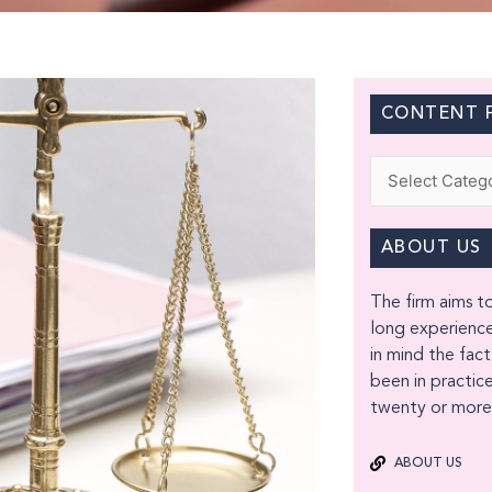
CONTENT F
Categories
ABOUT US
The firm aims to
long experience
in mind the fact
been in practice
twenty or more 
ABOUT US